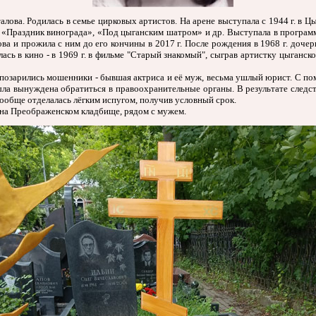
ова. Родилась в семье цирковых артистов. На арене выступала с 1944 г. в Цы
 «Праздник винограда», «Под цыганским шатром» и др. Выступала в программа
алова и прожила с ним до его кончины в 2017 г. После рождения в 1968 г. до
сь в кино - в 1969 г. в фильме "Старый знакомый", сыграв артистку цыганск
 позарились мошенники - бывшая актриса и её муж, весьма ушлый юрист. С 
ыла вынуждена обратиться в правоохранительные органы. В результате следс
 вообще отделалась лёгким испугом, получив условный срок.
 на Преображенском кладбище, рядом с мужем.