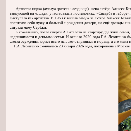
Артистка цирка (амплуа гротеск-наездница), жена актёра Алексея Батал
танцующей на лошади, участвовала в постановках: «Свадьба в таборе»,
выступала как артистка. В 1963 г. вышла замуж за актёра Алексея Бат
посвятила себя мужу и больной с рождения дочери, но ещё дважды сняла
сыграла маму Серёжи.
К сожалению, после смерти А. Баталова на квартиру, где жила семья,
недвижимости и деньгами семьи. И осенью 2020 года Г.А. Леонтенко б
слегка осуждены: юрист всего на 5 лет отправился в тюрьму, а его жена
Г.А. Леонтенко скончалась 23 января 2026 года, похоронена в Москве