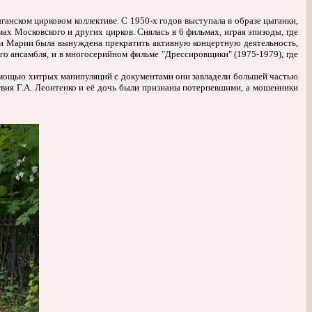
ганском цирковом коллективе. С 1950-х годов выступала в образе цыганки,
х Московского и других цирков. Снялась в 6 фильмах, играя эпизоды, где
чери Марии была вынуждена прекратить активную концертную деятельность,
ого ансамбля, и в многосерийном фильме "Дрессировщики" (1975-1979), где
помощью хитрых манипуляций с документами они завладели большей частью
твия Г.А. Леонтенко и её дочь были признаны потерпевшими, а мошенники