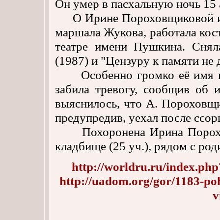
Он умер в пасхальную ночь 15 
О Ирине Пороховщиковой изв
маршала Жукова, работала ко
театре имени Пушкина. Снял
(1987) и "Цензуру к памяти не 
Особенно громко её имя проз
забила тревогу, сообщив об 
выяснилось, что А. Пороховщи
предупредив, уехал после ссор
Похоронена Ирина Порохов
кладбище (25 уч.), рядом с род
http://worldru.ru/index.
http://uadom.org/gor/1183-po
v